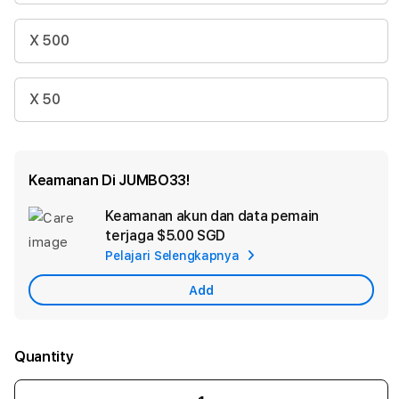
X 500
X 50
Keamanan Di JUMBO33!
Keamanan akun dan data pemain
Ad
terjaga
$5.00 SGD
App
Pelajari Selengkapnya
Car
Add
Quantity