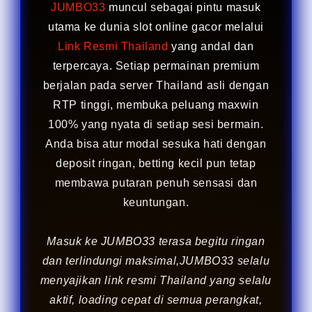
JUMBO33
muncul sebagai pintu masuk
utama ke dunia slot online gacor melalui
Link Resmi Thailand
yang andal dan
terpercaya. Setiap permainan premium
berjalan pada server Thailand asli dengan
RTP tinggi, membuka peluang maxwin
100% yang nyata di setiap sesi bermain.
Anda bisa atur modal sesuka hati dengan
deposit ringan, betting kecil pun tetap
membawa putaran penuh sensasi dan
keuntungan.
Masuk ke JUMBO33 terasa begitu ringan
dan terlindungi maksimal,JUMBO33 selalu
menyajikan link resmi Thailand yang selalu
aktif, loading cepat di semua perangkat,