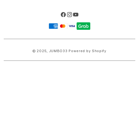
Facebook
Instagram
YouTube
Payment
methods
© 2025,
JUMBO33
Powered by Shopify