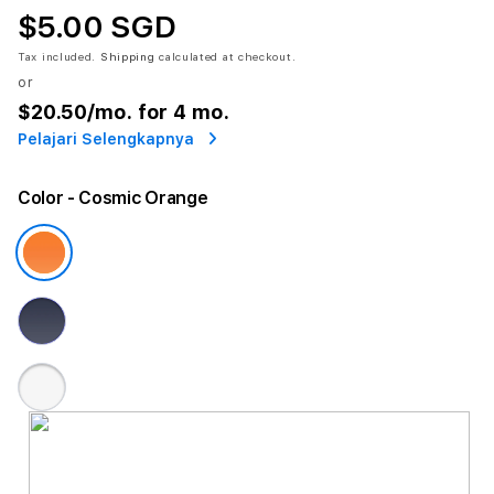
$5.00 SGD
Tax included.
Shipping
calculated at checkout.
or
$20.50
/mo. for 4 mo.
Pelajari Selengkapnya
Color
- Cosmic Orange